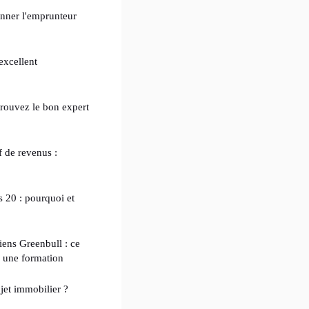
onner l'emprunteur
excellent
 trouvez le bon expert
f de revenus :
is 20 : pourquoi et
ens Greenbull : ce
re une formation
ojet immobilier ?