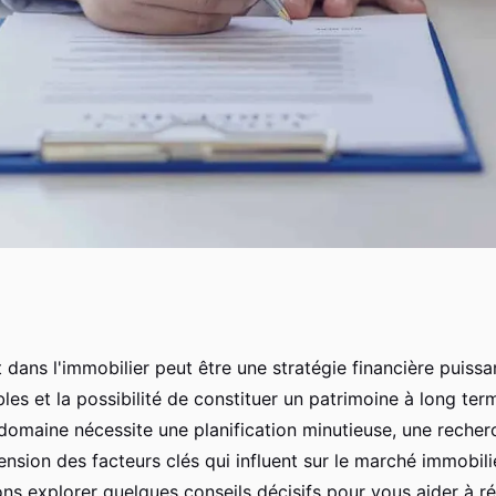
 votre investissement
 dans l'immobilier peut être une stratégie financière puissa
les et la possibilité de constituer un patrimoine à long te
 domaine nécessite une planification minutieuse, une reche
nsion des facteurs clés qui influent sur le marché immobili
lons explorer quelques conseils décisifs pour vous aider à ré