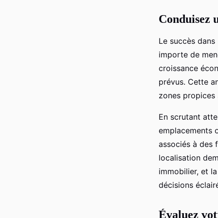
Conduisez 
Le succès dans 
importe de mene
croissance écono
prévus. Cette a
zones propices 
En scrutant att
emplacements off
associés à des f
localisation dem
immobilier, et l
décisions éclair
Évaluez vot