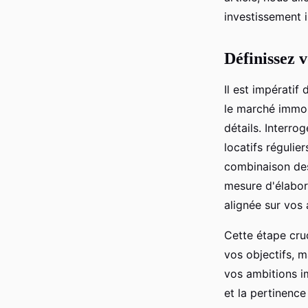
christianne
•
22 janvier 2024
•
2 min de lecture
investissement 
Définissez v
Il est impératif
le marché immob
détails. Interro
locatifs régulie
combinaison des
mesure d'élabor
alignée sur vos 
Cette étape cru
vos objectifs, 
vos ambitions im
et la pertinenc