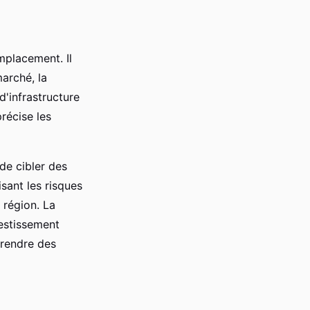
mplacement. Il
arché, la
d'infrastructure
récise les
de cibler des
sant les risques
 région. La
vestissement
prendre des