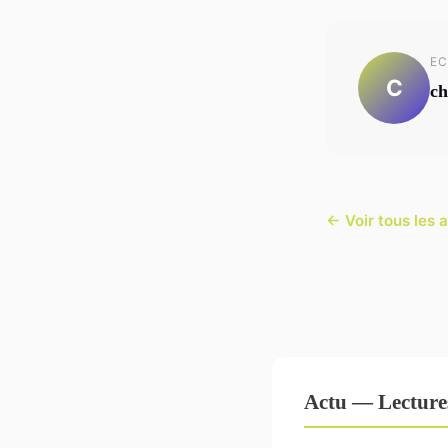
EC
C
ch
← Voir tous les a
Actu — Lecture