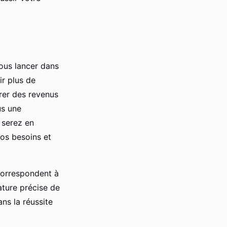
vous lancer dans
r plus de
érer des revenus
us une
 serez en
os besoins et
correspondent à
ature précise de
ans la réussite