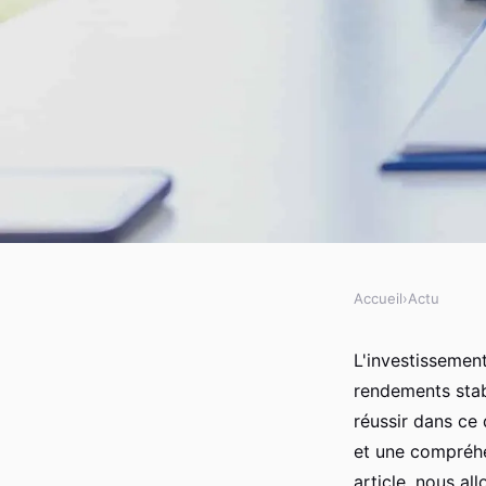
Accueil
›
Actu
ACTU
Les clés pour réussir
L'investissement
rendements stab
immobilier
réussir dans ce
et une compréhe
article, nous al