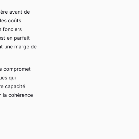
cière avant de
les coûts
s fonciers
st en parfait
ant une marge de
 ne compromet
ues qui
re capacité
r la cohérence