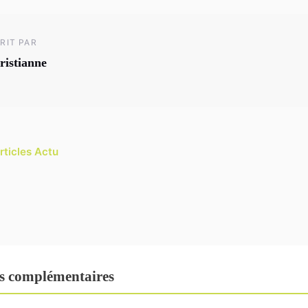
RIT PAR
ristianne
rticles Actu
s complémentaires