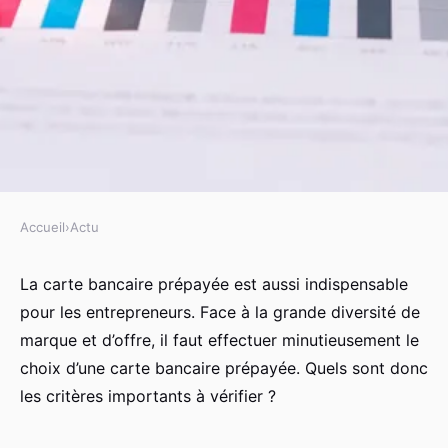
Accueil
›
Actu
ACTU
Guide d'achat d'une carte
La carte bancaire prépayée est aussi indispensable
pour les entrepreneurs. Face à la grande diversité de
bancaire prépayée pour
marque et d’offre, il faut effectuer minutieusement le
professionnel
choix d’une carte bancaire prépayée. Quels sont donc
les critères importants à vérifier ?
christianne
•
17 février 2024
•
2 min de lecture