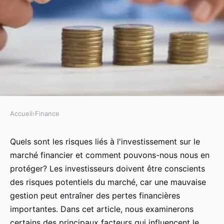
Accueil
›
Finance
FINANCE
Comment gérer le risque de
Quels sont les risques liés à l'investissement sur le
marché financier et comment pouvons-nous nous en
marché et empêcher des pertes
protéger? Les investisseurs doivent être conscients
financières?
des risques potentiels du marché, car une mauvaise
gestion peut entraîner des pertes financières
christianne
•
26 mars 2023
•
5 min de lecture
importantes. Dans cet article, nous examinerons
certains des principaux facteurs qui influencent le